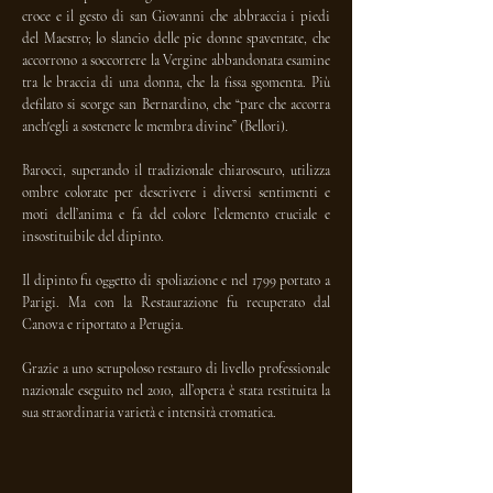
croce e il gesto di san Giovanni che abbraccia i piedi
del Maestro; lo slancio delle pie donne spaventate, che
accorrono a soccorrere la Vergine abbandonata esamine
tra le braccia di una donna, che la fissa sgomenta. Più
defilato si scorge san Bernardino, che “pare che accorra
anch'egli a sostenere le membra divine” (Bellori).
Barocci, superando il tradizionale chiaroscuro, utilizza
ombre colorate per descrivere i diversi sentimenti e
moti dell’anima e fa del colore l’elemento cruciale e
insostituibile del dipinto.
Il dipinto fu oggetto di spoliazione e nel 1799 portato a
Parigi. Ma con la Restaurazione fu recuperato dal
Canova e riportato a Perugia.
Grazie a uno scrupoloso restauro di livello professionale
nazionale eseguito nel 2010, all’opera è stata restituita la
sua straordinaria varietà e intensità cromatica.