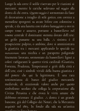
Lungo la sala corre il sedile riservato per le riunioni ai
mercanti, mentre le cariche sedevano sul seggio alla
destra di chi entra. Questo seggio è sormontato da fasce
di decorazione a intaglio di stile gotico, con cornice a
mensoline sporgenti su arcate bifore con colonnine a
spirale, e da una lunetta con traforo lumeggiato a oro in
campo rosso e azzurro, portante a bassorilievo nel
rosone centrale il dominante stemma dorato dell’Arte:
un grifo passante su una balla. A sinistra è il
prospiciente pulpito, o ambòne, dove si amministrava
la giustizia tra i mercanti applicando lo speciale
ius
mercatorum
: una nicchia e un parapetto poligonale
finemente lavorato, sormontato da bassorilievi lignei a
colori raffiguranti le quattro virtù cardinali (Giustizia,
Fortezza, Prudenza, Temperanza) e grifi della città e
dell’Arte, cioè i simboli vividi della buona giustizia e
del potere che qui la legittimava. È una rara
testimonianza di banco del giudice mercantile
medievale, di eccezionale valore anche per questo
simbolismo secolare che collega la corporazione alla
Civitas Perusina e che evoca le virtù umane che
debbono orientare il giudice. A destra è un grande
bancone, già del Collegio dei Notari, che la Mercanzia
acquistò nel 1865. In fondo alla sala sta un’antica