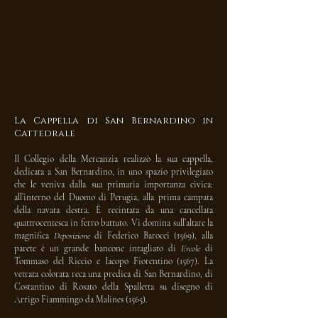
La Cappella di San Bernardino in
Cattedrale
Il Collegio della Mercanzia realizzò la sua cappella,
dedicata a San Bernardino, in uno spazio privilegiato
che le veniva dalla sua primaria importanza civica:
all’interno del Duomo di Perugia, alla prima campata
della navata destra. È recintata da una cancellata
quattrocentesca in ferro battuto. Vi domina sull’altare la
magnifica
Deposizione
di Federico Barocci (1569), alla
parete è un grande bancone intagliato di
Ercole
di
Tommaso del Riccio e Iacopo Fiorentino (1567). La
vetrata colorata reca una predica di San Bernardino, di
Costantino di Rosato della Spalletta su disegno di
Arrigo Fiammingo da Malines (1565).