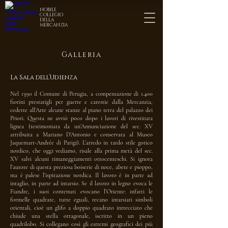
NOBILE
COLLEGIO
DELLA
MERCANZIA
Galleria
La Sala dell’Udienza
Nel 1390 il Comune di Perugia, a compensazione di 1.400
fiorini prestatigli per guerre e carestie dalla Mercanzia,
cedette all’Arte alcune stanze al piano terra del palazzo dei
Priori. Questa ne avviò poco dopo i lavori di rivestitura
lignea (testimoniata da un’Annunciazione del sec. XV
attribuita a Mariano D’Antonio e conservata al Museo
Jaquemart-Andrée di Parigi). L’arredo in tardo stile gotico
nordico, che oggi vediamo, risale alla prima metà del sec.
XV salvi alcuni rimaneggiamenti ottocenteschi. Si ignora
l’autore di questa preziosa boiserie di noce, abete e pioppo,
ma è palese l’ispirazione nordica. Il lavoro è in parte ad
intaglio, in parte ad intarsio. Se il lavoro in legno evoca le
Fiandre, i suoi contenuti evocano l’Oriente: infatti le
formelle quadrate, tutte eguali, recano intarsiati simboli
orientali, cioè un glifo a doppio quadrato intrecciato che
chiude una stella ottagonale, iscritto in un pieno
quadrilobo. Si collegano così gli estremi geografici dei più