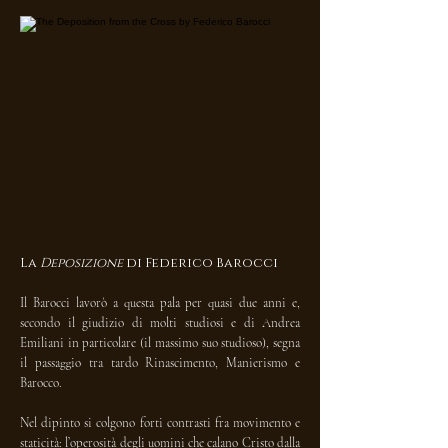
La
Deposizione
di Federico Barocci
Il Barocci lavorò a questa pala per quasi due anni e,
secondo il giudizio di molti studiosi e di Andrea
Emiliani in particolare (il massimo suo studioso), segna
il passaggio tra tardo Rinascimento, Manierismo e
Barocco.
Nel dipinto si colgono forti contrasti fra movimento e
staticità: l’operosità degli uomini che calano Cristo dalla